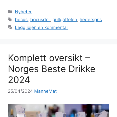
Kategorier
Nyheter
Stikkord
bocus
,
bocusdor
,
gullgaffelen
,
hederspris
Legg igjen en kommentar
Komplett oversikt –
Norges Beste Drikke
2024
25/04/2024
ManneMat