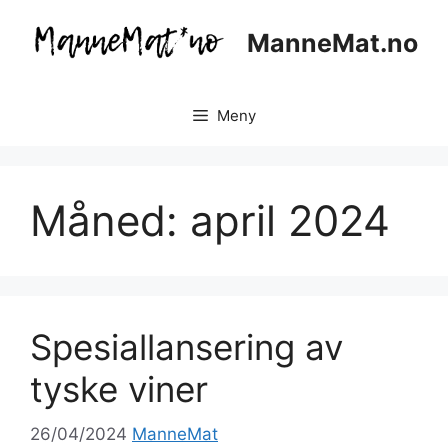
Hopp
til
ManneMat.no
innhold
Meny
Måned:
april 2024
Spesiallansering av
tyske viner
26/04/2024
ManneMat