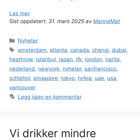
Les mer
Sist oppdatert:
31. mars 2025 av
ManneMat
Kategorier
Nyheter
Stikkord
amsterdam
,
atlanta
,
canada
,
changi
,
dubai
,
heathrow
,
istanbul
,
japan
,
jfk
,
london
,
narita
,
nederland
,
newyork
,
nyheter
,
sanfrancisco
,
schiphol
,
singapore
,
tokyo
,
tyrkia
,
uae
,
usa
,
vancouver
Legg igjen en kommentar
Vi drikker mindre