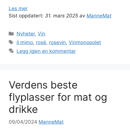
Les mer
Sist oppdatert:
31. mars 2025 av
ManneMat
Kategorier
Nyheter
,
Vin
Stikkord
il mimo
,
rosé
,
rosevin
,
Vinmonopolet
Legg igjen en kommentar
Verdens beste
flyplasser for mat og
drikke
09/04/2024
ManneMat