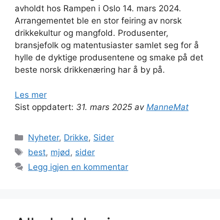
avholdt hos Rampen i Oslo 14. mars 2024.
Arrangementet ble en stor feiring av norsk
drikkekultur og mangfold. Produsenter,
bransjefolk og matentusiaster samlet seg for å
hylle de dyktige produsentene og smake på det
beste norsk drikkenæring har å by på.
Les mer
Sist oppdatert:
31. mars 2025 av
ManneMat
Kategorier
Nyheter
,
Drikke
,
Sider
Stikkord
best
,
mjød
,
sider
Legg igjen en kommentar