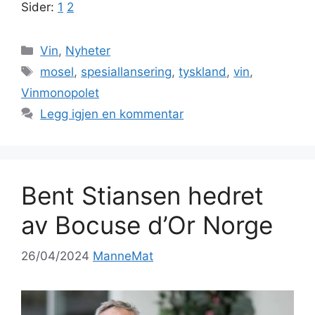
Sider:
1
2
Kategorier
Vin
,
Nyheter
Stikkord
mosel
,
spesiallansering
,
tyskland
,
vin
,
Vinmonopolet
Legg igjen en kommentar
Bent Stiansen hedret
av Bocuse d’Or Norge
26/04/2024
ManneMat