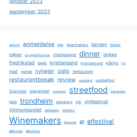
oktober 2023
september 2023
anmeldelse
bergen
bar
beermakers
beste
akevitt
dinner
drikke
billigst
champagne
bryggerifestival
fredrikstad
kristiansand
geilo
kåring
kristiansund
lily
oslo
nyheter
mat
norge
restaurant
restaurantbesøk
review
sandefjord
rogaland
streetfood
stavanger
Statistikk
steinkjer
sørlandet
trondheim
vinfestival
test
vin
tønsberg
Vinmonopolet
whiskey
whisky
Winemakers
ølfestival
øl
ålesund
ølpriser
ølsirkus