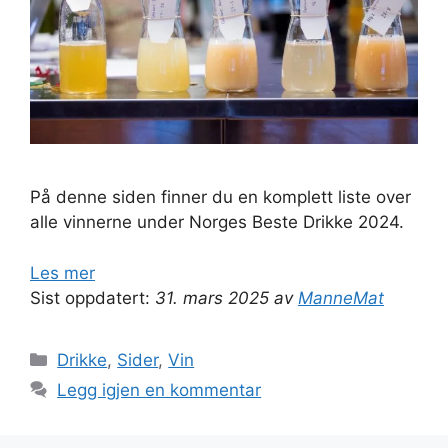
På denne siden finner du en komplett liste over
alle vinnerne under Norges Beste Drikke 2024.
Les mer
Sist oppdatert:
31. mars 2025 av
ManneMat
Kategorier
Drikke
,
Sider
,
Vin
Legg igjen en kommentar