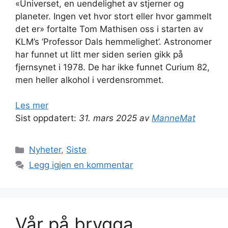
«Universet, en uendelighet av stjerner og
planeter. Ingen vet hvor stort eller hvor gammelt
det er» fortalte Tom Mathisen oss i starten av
KLM’s ‘Professor Dals hemmelighet’. Astronomer
har funnet ut litt mer siden serien gikk på
fjernsynet i 1978. De har ikke funnet Curium 82,
men heller alkohol i verdensrommet.
Les mer
Sist oppdatert:
31. mars 2025 av
ManneMat
Kategorier
Nyheter
,
Siste
Legg igjen en kommentar
Vår på brygga