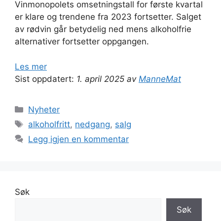
Vinmonopolets omsetningstall for første kvartal
er klare og trendene fra 2023 fortsetter. Salget
av rødvin går betydelig ned mens alkoholfrie
alternativer fortsetter oppgangen.
Les mer
Sist oppdatert:
1. april 2025 av
ManneMat
Kategorier
Nyheter
Stikkord
alkoholfritt
,
nedgang
,
salg
Legg igjen en kommentar
Søk
Søk