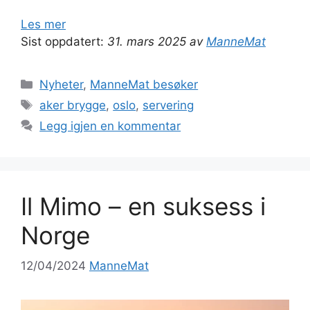
Les mer
Sist oppdatert:
31. mars 2025 av
ManneMat
Kategorier
Nyheter
,
ManneMat besøker
Stikkord
aker brygge
,
oslo
,
servering
Legg igjen en kommentar
Il Mimo – en suksess i
Norge
12/04/2024
ManneMat