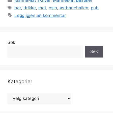
ManneMat skriver
,
ManneMat besøker
Stikkord
bar
,
drikke
,
mat
,
oslo
,
østbanehallen
,
pub
Legg igjen en kommentar
Søk
Søk
Kategorier
Kategorier