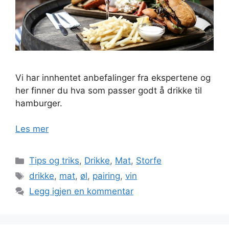
Vi har innhentet anbefalinger fra ekspertene og
her finner du hva som passer godt å drikke til
hamburger.
Les mer
Kategorier
Tips og triks
,
Drikke
,
Mat
,
Storfe
Stikkord
drikke
,
mat
,
øl
,
pairing
,
vin
Legg igjen en kommentar