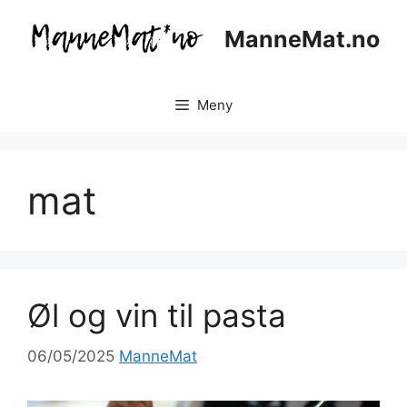
Hopp
til
ManneMat.no
innhold
Meny
mat
Øl og vin til pasta
06/05/2025
ManneMat