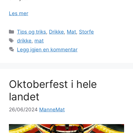
Les mer
Kategorier
Tips og triks
,
Drikke
,
Mat
,
Storfe
Stikkord
drikke
,
mat
Legg igjen en kommentar
Oktoberfest i hele
landet
26/06/2024
ManneMat