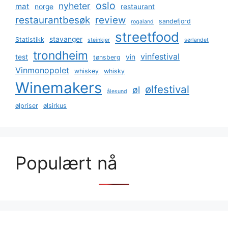
oslo
nyheter
mat
norge
restaurant
restaurantbesøk
review
sandefjord
rogaland
streetfood
stavanger
Statistikk
steinkjer
sørlandet
trondheim
vinfestival
test
vin
tønsberg
Vinmonopolet
whiskey
whisky
Winemakers
ølfestival
øl
ålesund
ølpriser
ølsirkus
Populært nå