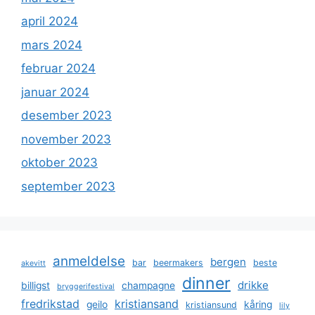
april 2024
mars 2024
februar 2024
januar 2024
desember 2023
november 2023
oktober 2023
september 2023
anmeldelse
bergen
bar
beermakers
beste
akevitt
dinner
drikke
billigst
champagne
bryggerifestival
fredrikstad
kristiansand
geilo
kåring
kristiansund
lily