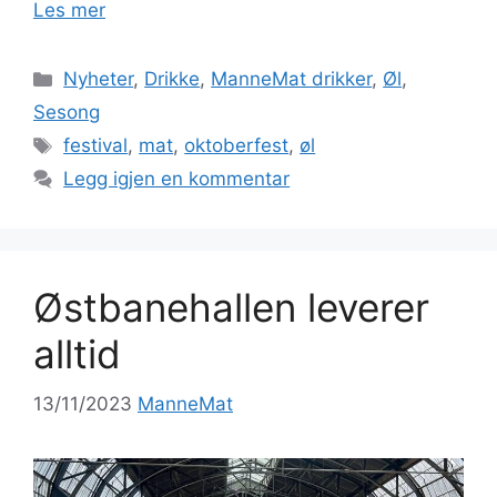
Les mer
Kategorier
Nyheter
,
Drikke
,
ManneMat drikker
,
Øl
,
Sesong
Stikkord
festival
,
mat
,
oktoberfest
,
øl
Legg igjen en kommentar
Østbanehallen leverer
alltid
13/11/2023
ManneMat