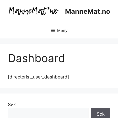
Hopp
til
ManneMat.no
innhold
Meny
Dashboard
[directorist_user_dashboard]
Søk
Søk