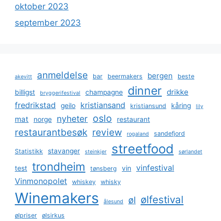
oktober 2023
september 2023
anmeldelse
bergen
bar
beermakers
beste
akevitt
dinner
drikke
billigst
champagne
bryggerifestival
fredrikstad
kristiansand
geilo
kåring
kristiansund
lily
oslo
nyheter
mat
norge
restaurant
restaurantbesøk
review
sandefjord
rogaland
streetfood
stavanger
Statistikk
steinkjer
sørlandet
trondheim
vinfestival
test
vin
tønsberg
Vinmonopolet
whiskey
whisky
Winemakers
ølfestival
øl
ålesund
ølpriser
ølsirkus