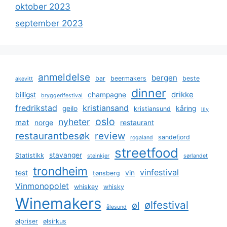
oktober 2023
september 2023
anmeldelse
bergen
bar
beermakers
beste
akevitt
dinner
drikke
billigst
champagne
bryggerifestival
fredrikstad
kristiansand
geilo
kåring
kristiansund
lily
oslo
nyheter
mat
norge
restaurant
restaurantbesøk
review
sandefjord
rogaland
streetfood
stavanger
Statistikk
steinkjer
sørlandet
trondheim
vinfestival
test
vin
tønsberg
Vinmonopolet
whiskey
whisky
Winemakers
ølfestival
øl
ålesund
ølpriser
ølsirkus