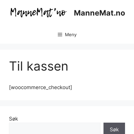
Hopp
til
ManneMat.no
innhold
Meny
Til kassen
[woocommerce_checkout]
Søk
Søk