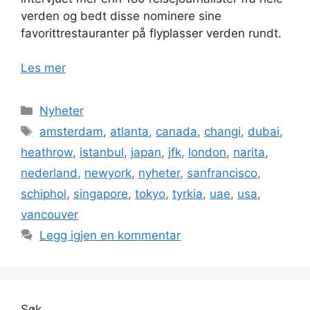
verden og bedt disse nominere sine
favorittrestauranter på flyplasser verden rundt.
Les mer
Kategorier
Nyheter
Stikkord
amsterdam
,
atlanta
,
canada
,
changi
,
dubai
,
heathrow
,
istanbul
,
japan
,
jfk
,
london
,
narita
,
nederland
,
newyork
,
nyheter
,
sanfrancisco
,
schiphol
,
singapore
,
tokyo
,
tyrkia
,
uae
,
usa
,
vancouver
Legg igjen en kommentar
Søk