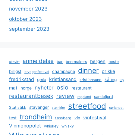
november 2023
oktober 2023
september 2023
anmeldelse
bergen
bar
beermakers
beste
akevitt
dinner
drikke
billigst
champagne
bryggerifestival
fredrikstad
kristiansand
geilo
kåring
kristiansund
lily
oslo
nyheter
mat
norge
restaurant
restaurantbesøk
review
sandefjord
rogaland
streetfood
stavanger
Statistikk
steinkjer
sørlandet
trondheim
vinfestival
test
vin
tønsberg
Vinmonopolet
whiskey
whisky