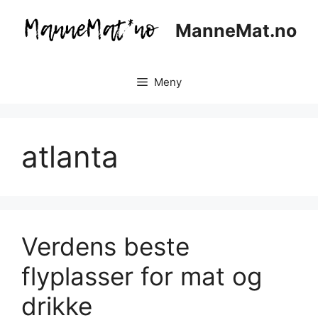
Hopp
til
ManneMat.no
innhold
Meny
atlanta
Verdens beste
flyplasser for mat og
drikke