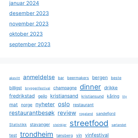
januar 2024
desember 2023
november 2023
oktober 2023
september 2023
anmeldelse
bergen
bar
beermakers
beste
akevitt
dinner
drikke
billigst
champagne
bryggerifestival
fredrikstad
kristiansand
geilo
kåring
kristiansund
lily
oslo
nyheter
mat
norge
restaurant
restaurantbesøk
review
sandefjord
rogaland
streetfood
stavanger
Statistikk
steinkjer
sørlandet
trondheim
vinfestival
test
vin
tønsberg