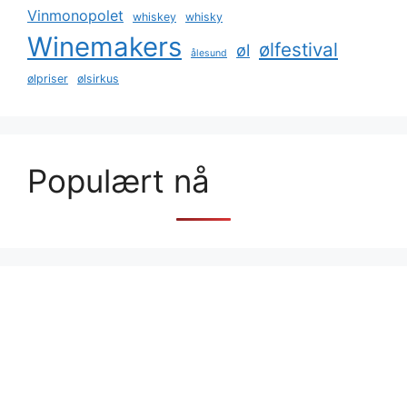
Vinmonopolet
whiskey
whisky
Winemakers
ølfestival
øl
ålesund
ølpriser
ølsirkus
Populært nå