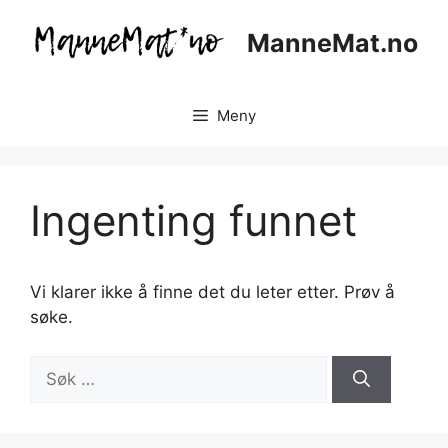
Hopp
til
ManneMat.no
innhold
Meny
Ingenting funnet
Vi klarer ikke å finne det du leter etter. Prøv å
søke.
Søk
etter: