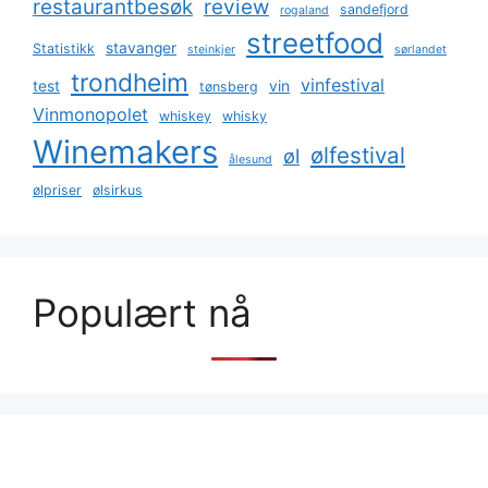
restaurantbesøk
review
sandefjord
rogaland
streetfood
stavanger
Statistikk
steinkjer
sørlandet
trondheim
vinfestival
test
vin
tønsberg
Vinmonopolet
whiskey
whisky
Winemakers
ølfestival
øl
ålesund
ølpriser
ølsirkus
Populært nå