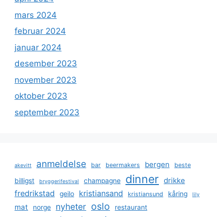
mars 2024
februar 2024
januar 2024
desember 2023
november 2023
oktober 2023
september 2023
anmeldelse
bergen
bar
beermakers
beste
akevitt
dinner
drikke
billigst
champagne
bryggerifestival
fredrikstad
kristiansand
geilo
kåring
kristiansund
lily
oslo
nyheter
mat
norge
restaurant