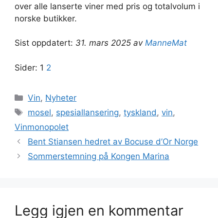
over alle lanserte viner med pris og totalvolum i
norske butikker.
Sist oppdatert:
31. mars 2025 av
ManneMat
Sider:
1
2
Kategorier
Vin
,
Nyheter
Stikkord
mosel
,
spesiallansering
,
tyskland
,
vin
,
Vinmonopolet
Bent Stiansen hedret av Bocuse d’Or Norge
Sommerstemning på Kongen Marina
Legg igjen en kommentar