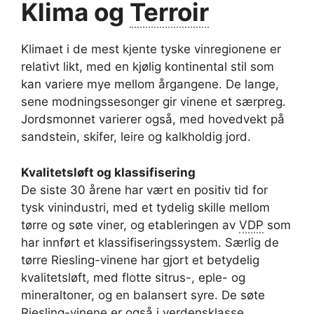
Klima og
Terroir
Klimaet i de mest kjente tyske vinregionene er
relativt likt, med en kjølig kontinental stil som
kan variere mye mellom årgangene. De lange,
sene modningssesonger gir vinene et særpreg.
Jordsmonnet varierer også, med hovedvekt på
sandstein, skifer, leire og kalkholdig jord.
Kvalitetsløft og klassifisering
De siste 30 årene har vært en positiv tid for
tysk vinindustri, med et tydelig skille mellom
tørre og søte viner, og etableringen av
VDP
som
har innført et klassifiseringssystem. Særlig de
tørre Riesling-vinene har gjort et betydelig
kvalitetsløft, med flotte sitrus-, eple- og
mineraltoner, og en balansert syre. De søte
Riesling-vinene er også i verdensklasse.