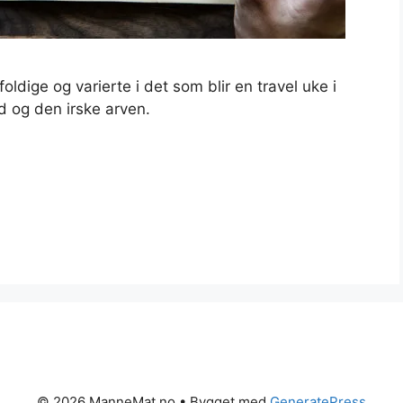
oldige og varierte i det som blir en travel uke i
d og den irske arven.
© 2026 ManneMat.no
• Bygget med
GeneratePress