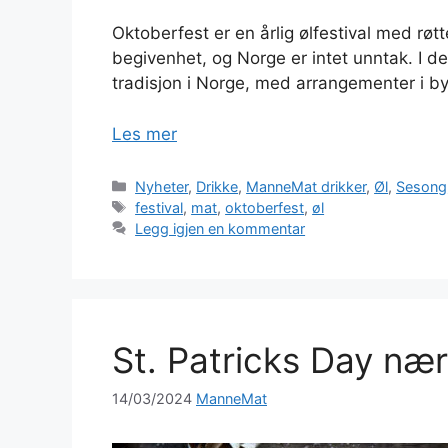
Oktoberfest er en årlig ølfestival med røt
begivenhet, og Norge er intet unntak. I de
tradisjon i Norge, med arrangementer i by
Les mer
Kategorier
Nyheter
,
Drikke
,
ManneMat drikker
,
Øl
,
Sesong
Stikkord
festival
,
mat
,
oktoberfest
,
øl
Legg igjen en kommentar
St. Patricks Day næ
14/03/2024
ManneMat