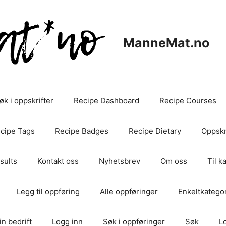
ManneMat.no
øk i oppskrifter
Recipe Dashboard
Recipe Courses
cipe Tags
Recipe Badges
Recipe Dietary
Oppskri
sults
Kontakt oss
Nyhetsbrev
Om oss
Til k
Legg til oppføring
Alle oppføringer
Enkeltkategor
in bedrift
Logg inn
Søk i oppføringer
Søk
L