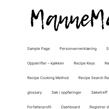
Hopp
til
innhold
Sample Page
Personvernerklæring
S
Oppskrifter – kjøkken
Recipe Keys
Re
Recipe Cooking Method
Recipe Search Re
glossary
Søk i oppføringer
Søketreff
Forfatterprofil
Dashboard
Registrer d