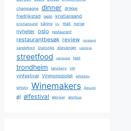
dinner
drikke
champagne
fredrikstad
kristiansand
geilo
mat
kåring
norge
kristiansund
lily
oslo
nyheter
restaurant
restaurantbesøk
review
rogaland
stavanger
sandefjord
Statistikk
steinkjer
streetfood
test
sørlandet
trondheim
vin
tønsberg
vinfestival
Vinmonopolet
whiskey
Winemakers
whisky
ålesund
ølfestival
øl
ølpriser
ølsirkus