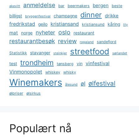
anmeldelse
bergen
bar
beermakers
beste
akevitt
dinner
drikke
billigst
champagne
bryggerifestival
fredrikstad
kristiansand
geilo
kåring
kristiansund
lily
oslo
nyheter
mat
norge
restaurant
restaurantbesøk
review
sandefjord
rogaland
streetfood
stavanger
Statistikk
steinkjer
sørlandet
trondheim
vinfestival
test
vin
tønsberg
Vinmonopolet
whiskey
whisky
Winemakers
ølfestival
øl
ålesund
ølpriser
ølsirkus
Populært nå