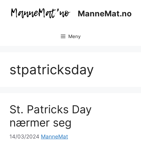
Hopp
til
ManneMat.no
innhold
Meny
stpatricksday
St. Patricks Day
nærmer seg
14/03/2024
ManneMat