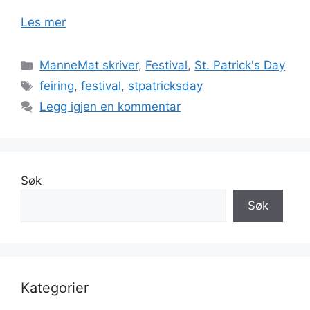
Les mer
Kategorier
ManneMat skriver
,
Festival
,
St. Patrick's Day
Stikkord
feiring
,
festival
,
stpatricksday
Legg igjen en kommentar
Søk
Søk
Kategorier