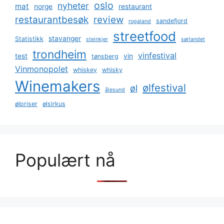
oslo
nyheter
mat
norge
restaurant
restaurantbesøk
review
sandefjord
rogaland
streetfood
stavanger
Statistikk
steinkjer
sørlandet
trondheim
vinfestival
test
vin
tønsberg
Vinmonopolet
whiskey
whisky
Winemakers
ølfestival
øl
ålesund
ølpriser
ølsirkus
Populært nå