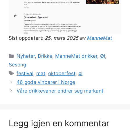
Sist oppdatert:
25. mars 2025 av
ManneMat
Kategorier
Nyheter
,
Drikke
,
ManneMat drikker
,
Øl
,
Sesong
Stikkord
festival
,
mat
,
oktoberfest
,
øl
46 gode vinbarer i Norge
Våre drikkevaner endrer seg markant
Legg igjen en kommentar