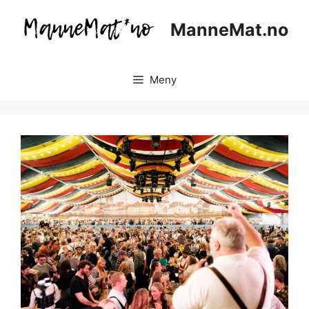
Hopp
til
ManneMat.no
innhold
Meny