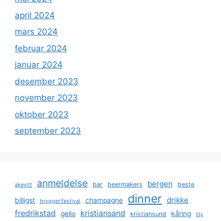
april 2024
mars 2024
februar 2024
januar 2024
desember 2023
november 2023
oktober 2023
september 2023
anmeldelse
bergen
bar
beermakers
beste
akevitt
dinner
drikke
billigst
champagne
bryggerifestival
fredrikstad
kristiansand
geilo
kåring
kristiansund
lily