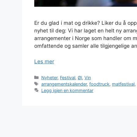
Er du glad i mat og drikke? Liker du å op
nyhet til deg: Vi har laget en helt ny arr
arrangementer i Norge som handler om m
omfattende og samler alle tilgjengelige a
Les mer
Kategorier
Nyheter
,
Festival
,
Øl
,
Vin
Stikkord
arrangementskalender
,
foodtruck
,
matfestival
Legg igjen en kommentar