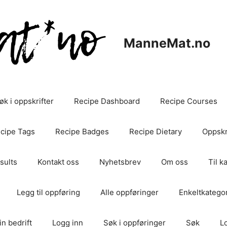
ManneMat.no
øk i oppskrifter
Recipe Dashboard
Recipe Courses
cipe Tags
Recipe Badges
Recipe Dietary
Oppskri
sults
Kontakt oss
Nyhetsbrev
Om oss
Til k
Legg til oppføring
Alle oppføringer
Enkeltkategor
in bedrift
Logg inn
Søk i oppføringer
Søk
L