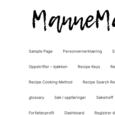
Hopp
til
innhold
Sample Page
Personvernerklæring
S
Oppskrifter – kjøkken
Recipe Keys
Re
Recipe Cooking Method
Recipe Search Re
glossary
Søk i oppføringer
Søketreff
Forfatterprofil
Dashboard
Registrer d