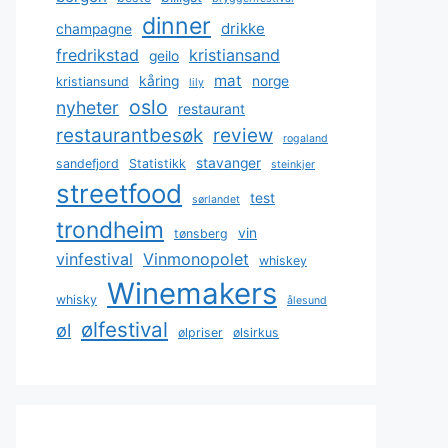
dinner
drikke
champagne
fredrikstad
kristiansand
geilo
mat
kåring
norge
kristiansund
lily
oslo
nyheter
restaurant
restaurantbesøk
review
rogaland
stavanger
sandefjord
Statistikk
steinkjer
streetfood
test
sørlandet
trondheim
vin
tønsberg
vinfestival
Vinmonopolet
whiskey
Winemakers
whisky
ålesund
ølfestival
øl
ølpriser
ølsirkus