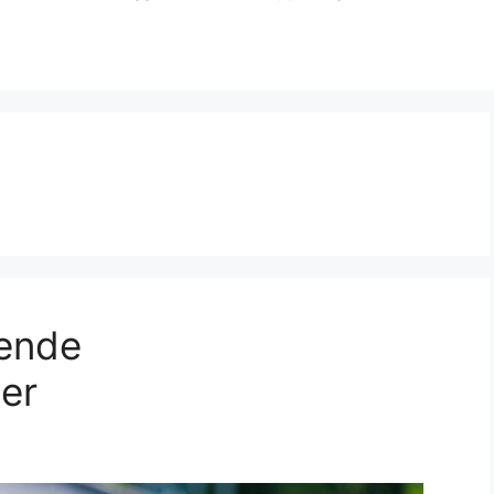
ende
er