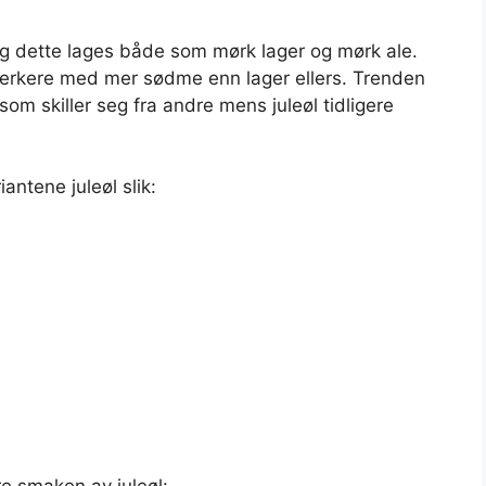
l og dette lages både som mørk lager og mørk ale.
terkere med mer sødme enn lager ellers. Trenden
som skiller seg fra andre mens juleøl tidligere
antene juleøl slik:
e smaken av juleøl: