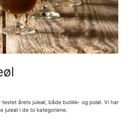
eøl
ar testet årets juleøl, både butikk- og poløl. Vi har
 juleøl i de to kategoriene.