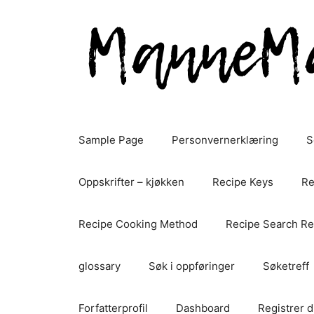
Hopp
til
innhold
Sample Page
Personvernerklæring
S
Oppskrifter – kjøkken
Recipe Keys
Re
Recipe Cooking Method
Recipe Search Re
glossary
Søk i oppføringer
Søketreff
Forfatterprofil
Dashboard
Registrer d