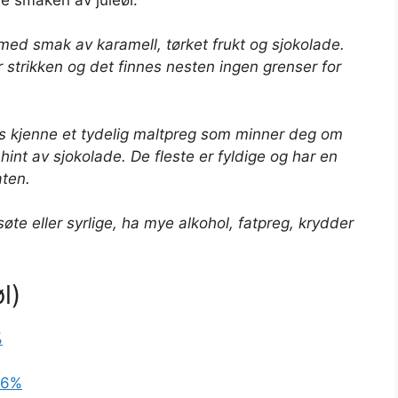
med smak av karamell, tørket frukt og sjokolade.
 strikken og det finnes nesten ingen grenser for
vis kjenne et tydelig maltpreg som minner deg om
hint av sjokolade. De fleste er fyldige og har en
aten.
øte eller syrlige, ha mye alkohol, fatpreg, krydder
l)
%
6,6%