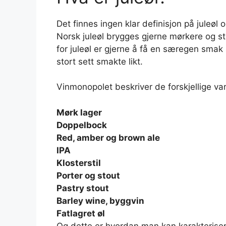
Det finnes ingen klar definisjon på juleø
Norsk juleøl brygges gjerne mørkere og s
for juleøl er gjerne å få en særegen smak 
stort sett smakte likt.
Vinmonopolet beskriver de forskjellige vari
Mørk lager
Doppelbock
Red, amber og brown ale
IPA
Klosterstil
Porter og stout
Pastry stout
Barley wine, byggvin
Fatlagret øl
Og dette er hvordan man kan karakteriser