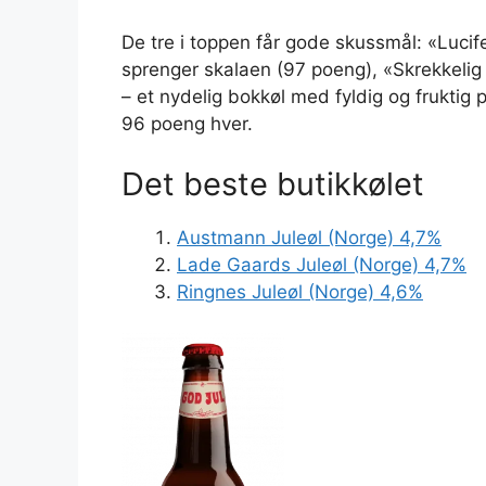
De tre i toppen får gode skussmål: «Lucif
sprenger skalaen (97 poeng), «Skrekkelig 
– et nydelig bokkøl med fyldig og fruktig 
96 poeng hver.
Det beste butikkølet
Austmann Juleøl (Norge) 4,7%
Lade Gaards Juleøl (Norge) 4,7%
Ringnes Juleøl (Norge) 4,6%