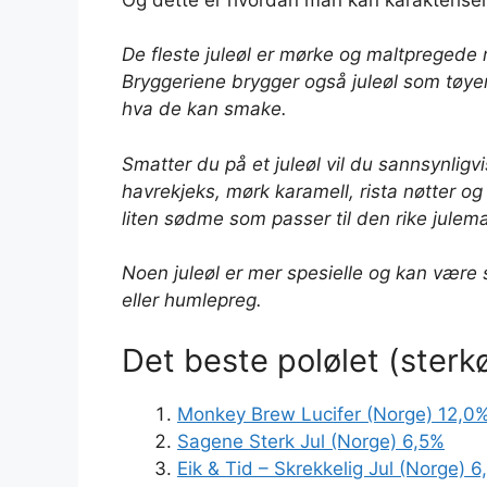
De fleste juleøl er mørke og maltpregede 
Bryggeriene brygger også juleøl som tøyer
hva de kan smake.
Smatter du på et juleøl vil du sannsynlig
havrekjeks, mørk karamell, rista nøtter og 
liten sødme som passer til den rike julem
Noen juleøl er mer spesielle og kan være s
eller humlepreg.
Det beste polølet (sterkø
Monkey Brew Lucifer (Norge) 12,0
Sagene Sterk Jul (Norge) 6,5%
Eik & Tid – Skrekkelig Jul (Norge) 