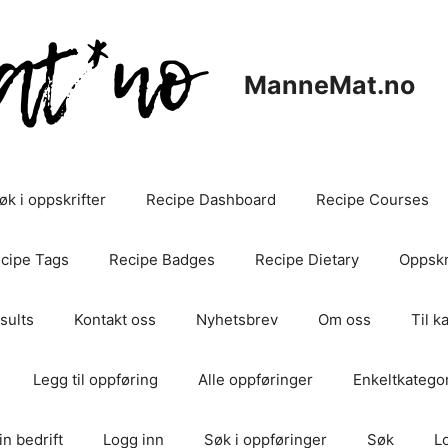
ManneMat.no
øk i oppskrifter
Recipe Dashboard
Recipe Courses
cipe Tags
Recipe Badges
Recipe Dietary
Oppskri
sults
Kontakt oss
Nyhetsbrev
Om oss
Til k
Legg til oppføring
Alle oppføringer
Enkeltkategor
in bedrift
Logg inn
Søk i oppføringer
Søk
L