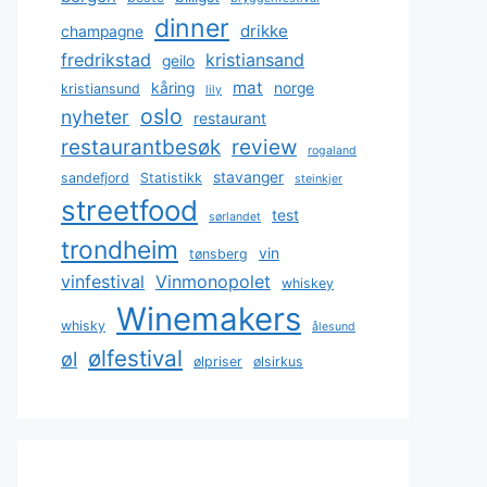
dinner
drikke
champagne
fredrikstad
kristiansand
geilo
mat
kåring
norge
kristiansund
lily
oslo
nyheter
restaurant
restaurantbesøk
review
rogaland
stavanger
sandefjord
Statistikk
steinkjer
streetfood
test
sørlandet
trondheim
vin
tønsberg
vinfestival
Vinmonopolet
whiskey
Winemakers
whisky
ålesund
ølfestival
øl
ølpriser
ølsirkus