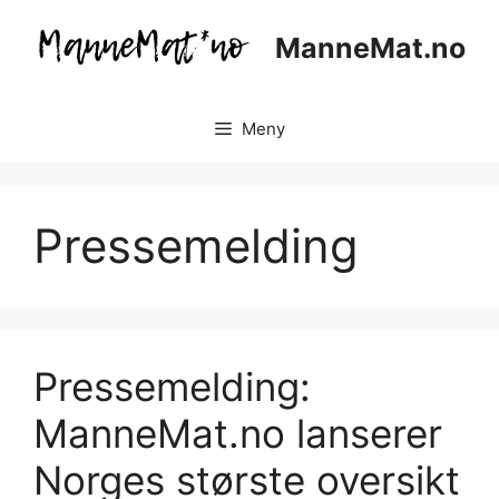
Hopp
til
ManneMat.no
innhold
Meny
Pressemelding
Pressemelding:
ManneMat.no lanserer
Norges største oversikt