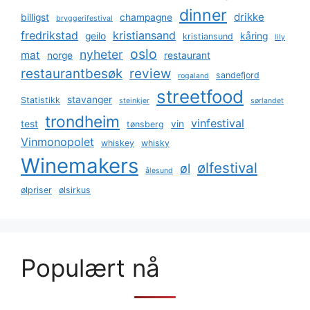
dinner
drikke
billigst
champagne
bryggerifestival
fredrikstad
kristiansand
geilo
kåring
kristiansund
lily
oslo
nyheter
mat
norge
restaurant
restaurantbesøk
review
sandefjord
rogaland
streetfood
stavanger
Statistikk
steinkjer
sørlandet
trondheim
vinfestival
test
vin
tønsberg
Vinmonopolet
whiskey
whisky
Winemakers
ølfestival
øl
ålesund
ølpriser
ølsirkus
Populært nå