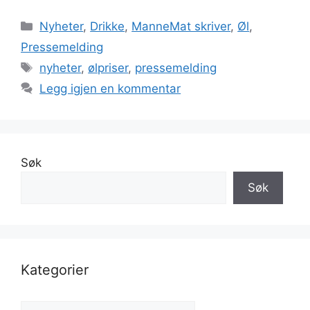
Kategorier
Nyheter
,
Drikke
,
ManneMat skriver
,
Øl
,
Pressemelding
Stikkord
nyheter
,
ølpriser
,
pressemelding
Legg igjen en kommentar
Søk
Søk
Kategorier
Kategorier