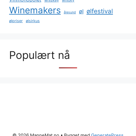
whiskey
whisky
Winemakers
ølfestival
øl
ålesund
ølpriser
ølsirkus
Populært nå
© 2026 ManneMat.no
• Bygget med
GeneratePress