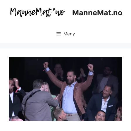
Hopp
til
ManneMat.no
innhold
Meny