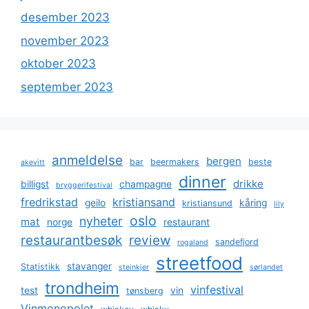
desember 2023
november 2023
oktober 2023
september 2023
anmeldelse
bergen
bar
beermakers
beste
akevitt
dinner
drikke
billigst
champagne
bryggerifestival
fredrikstad
kristiansand
geilo
kåring
kristiansund
lily
oslo
nyheter
mat
norge
restaurant
restaurantbesøk
review
sandefjord
rogaland
streetfood
stavanger
Statistikk
steinkjer
sørlandet
trondheim
vinfestival
test
vin
tønsberg
Vinmonopolet