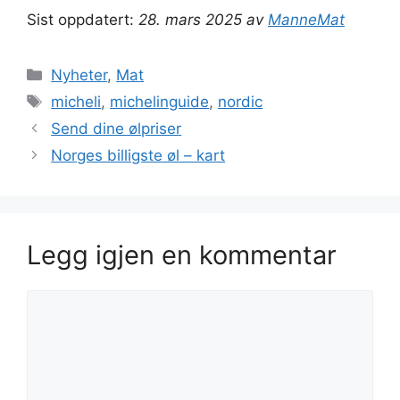
Sist oppdatert:
28. mars 2025 av
ManneMat
Kategorier
Nyheter
,
Mat
Stikkord
micheli
,
michelinguide
,
nordic
Send dine ølpriser
Norges billigste øl – kart
Legg igjen en kommentar
Kommentar